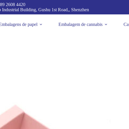
89 2608 4420
p Industrial Building, Gushu 1st Road,, Shenzhen
Embalagens de papel
Embalagem de cannabis
Ca