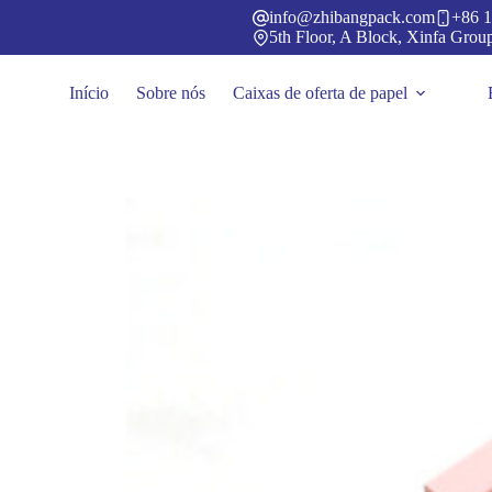
Pular
info@zhibangpack.com
+86 1
para
5th Floor, A Block, Xinfa Grou
o
conteúdo
Início
Sobre nós
Caixas de oferta de papel