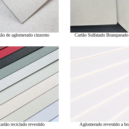
tão de aglomerado cinzento
Cartão Sulfatado Branqueado
artão reciclado revestido
Aglomerado revestido a br