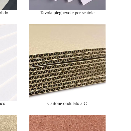
olido
Tavola pieghevole per scatole
nco
Cartone ondulato a C