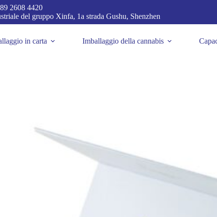
89 2608 4420
dustriale del gruppo Xinfa, 1a strada Gushu, Shenzhen
llaggio in carta
Imballaggio della cannabis
Capac