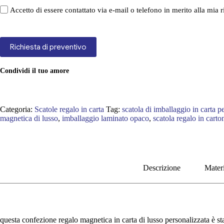
Accetto di essere contattato via e-mail o telefono in merito alla mia r
Richiesta di preventivo
Condividi il tuo amore
Categoria:
Scatole regalo in carta
Tag:
scatola di imballaggio in carta p
magnetica di lusso
,
imballaggio laminato opaco
,
scatola regalo in carto
Descrizione
Materi
questa confezione regalo magnetica in carta di lusso personalizzata è st