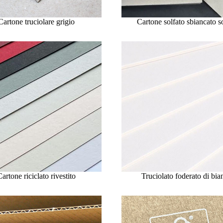
Cartone truciolare grigio
Cartone solfato sbiancato s
artone riciclato rivestito
Truciolato foderato di bia