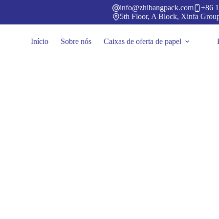
Pular
info@zhibangpack.com
+86 1
para
5th Floor, A Block, Xinfa Grou
o
conteúdo
Início
Sobre nós
Caixas de oferta de papel