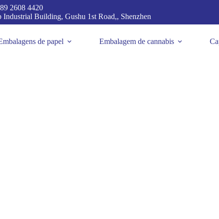
89 2608 4420
p Industrial Building, Gushu 1st Road,, Shenzhen
Embalagens de papel
Embalagem de cannabis
Ca