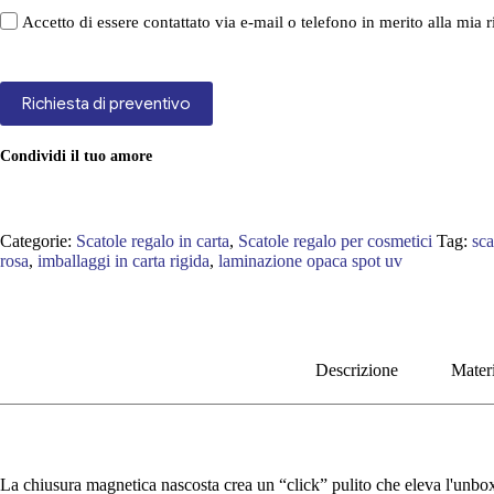
Accetto di essere contattato via e-mail o telefono in merito alla mia r
Richiesta di preventivo
Condividi il tuo amore
Categorie:
Scatole regalo in carta
,
Scatole regalo per cosmetici
Tag:
sca
rosa
,
imballaggi in carta rigida
,
laminazione opaca spot uv
Descrizione
Materi
La chiusura magnetica nascosta crea un “click” pulito che eleva l'unboxin