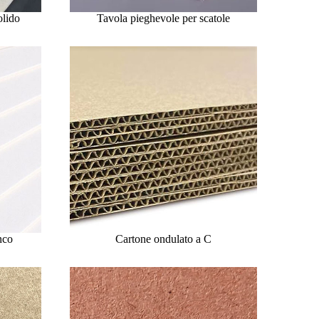
olido
Tavola pieghevole per scatole
nco
Cartone ondulato a C