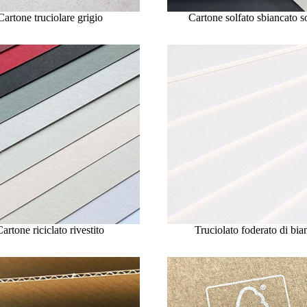
Cartone truciolare grigio
Cartone solfato sbiancato s
artone riciclato rivestito
Truciolato foderato di bia