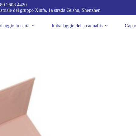
89 2608 4420
dustriale del gruppo Xinfa, 1a strada Gushu, Shenzhen
llaggio in carta
Imballaggio della cannabis
Capac