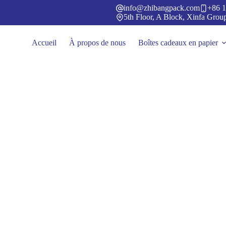
Passer
info@zhibangpack.com
+86 1
au
5th Floor, A Block, Xinfa Grou
contenu
Accueil
À propos de nous
Boîtes cadeaux en papier