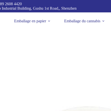
89 2608 4420
p Industrial Building, Gushu 1st Road,, Shenzhen
Emballage en papier
Emballage du cannabis