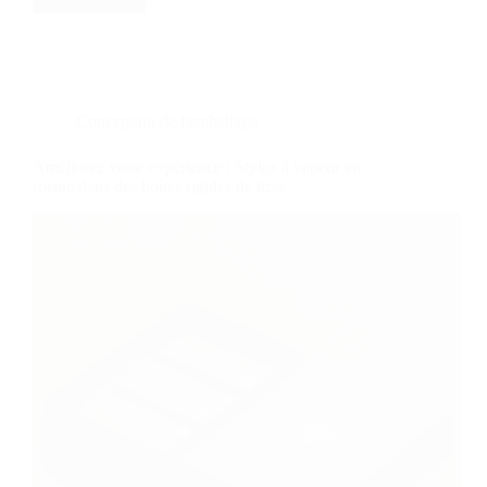
L'emballage
en
boîte
rigide
haut
de
gamme
Conception de l'emballage
permet
d'améliorer
Améliorez votre expérience : Stylos à vapeur en
l'expérience
rosine dans des boîtes rigides de luxe
du
vin
rouge