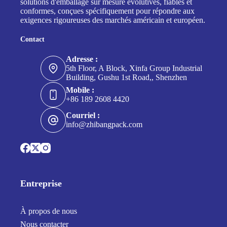
solutions d'emballage sur mesure évolutives, fiables et
?
conformes, conçues spécifiquement pour répondre aux
exigences rigoureuses des marchés américain et européen.
Contact
Adresse :
5th Floor, A Block, Xinfa Group Industrial
Building, Gushu 1st Road,, Shenzhen
Mobile :
+86 189 2608 4420
Courriel :
info@zhibangpack.com
Entreprise
À propos de nous
Nous contacter