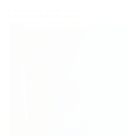
l'épreuve
des
Comparaison des avantages des emballages en
enfants
papier et des emballages en plastique
pour
l'emballage
des
pré-
bobines