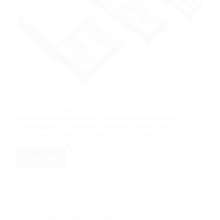
Les boîtes en papier à l'épreuve des enfants
protègent les pré-rouleaux, répondent aux exigences
de conformité et renforcent l'attrait des rayons. Voir
les scénarios d'utilisation réelle, les points de preuve
et les options de Zhibang.
Lire la suite
Les
avantages
des
boîtes
en
papier
à
Conception de l'emballage