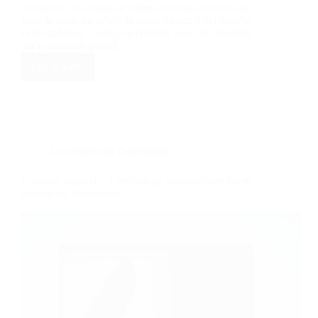
Découvrez les choix de boîtes, de tubes et d'encarts
pour la vente au détail, la vente directe à la clientèle
et les cadeaux - conçus à l'échelle avec des conseils
sur le contrôle qualité.
Lire la suite
Élever
les
expériences
:
L'art
de
l'emballage
Conception de l'emballage
cadeau
au
Cadeaux sensuels : L'emballage innovant des jouets
safran
sexuels de Womanizer