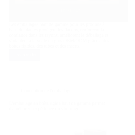
Les emballages haut de gamme pour les produits à
base de plantes protègent les flacons, renforcent la
confiance dans les rayons, améliorent le déballage et
s'adaptent à la vente en gros OEM/ODM grâce à des
boîtes rigides, des tubes et des inserts.
Lire la suite
Engagement
en
faveur
d'un
emballage
de
qualité
Conception de l'emballage
supérieure
pour
L'emballage en boîte rigide haut de gamme permet
les
d'améliorer l'expérience du vin rouge
boîtes
de
produits
à
base