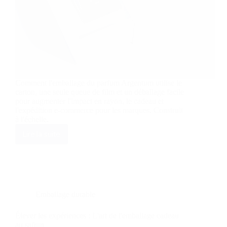
Comment l'emballage du parfum Argentum utilise le
carton, une seule queue de film et un déballage facile
pour augmenter l'impact en rayon, le cadeau et
l'expédition e-commerce pour les marques. Construit
à l'échelle.
Lire la suite
Le
parfum
Argentum
redéfinit
le
luxe
avec
Emballage durable
un
emballage
Élever les expériences : L'art de l'emballage cadeau
minimaliste
au safran