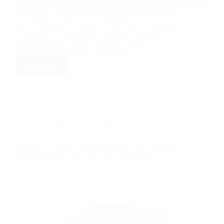
Emballages en papier ou en plastique : voyez où le
papier l'emporte en matière de recyclage et d'image
de marque, où le plastique l'emporte en matière
d'humidité et de barrière, et quels sont les cas
d'utilisation hybride pour l'expédition.
Lire la suite
Comparaison
des
avantages
des
emballages
en
papier
Conception de l'emballage
et
des
Pourquoi les boîtes d'emballage d'une série de bijoux
emballages
utilisent-elles plus de papier que de plastique ?
en
plastique