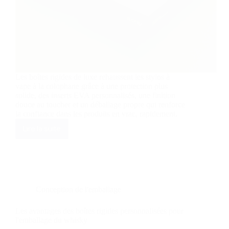
Les boîtes rigides de luxe rehaussent les stylos à
vape à la colophane grâce à une protection plus
solide, des inserts EVA personnalisés, une finition
douce au toucher et un déballage propre qui renforce
la confiance dans les produits en vrac, rapidement.
Lire la suite
Améliorez
votre
expérience
:
Stylos
à
vapeur
Conception de l'emballage
en
rosine
Les avantages des boîtes rigides personnalisées pour
dans
l'emballage du whisky
des