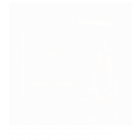
boîtes
rigides
de
luxe
Les boîtes rigides personnalisées protègent les
bouteilles de whisky, améliorent l'attrait des rayons et
facilitent le déballage. Utilisez des encarts, des