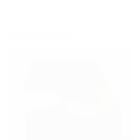
d'emballage
d'une
série
de
Conception de l'emballage
bijoux
utilisent-
Quelle est la raison de la différence de prix entre les
elles
différentes boîtes d'emballage ?
plus
de
papier
que
de
plastique
?