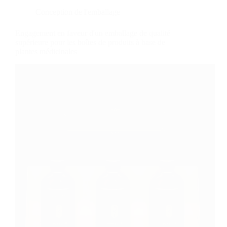
des
jouets
Conception de l'emballage
sexuels
de
Engagement en faveur d'un emballage de qualité
Womanizer
supérieure pour les boîtes de produits à base de
plantes médicinales