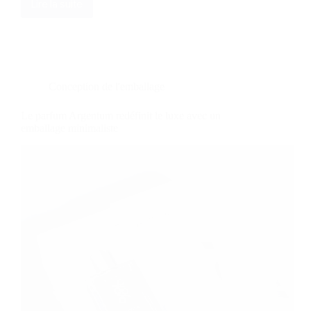
Lire la suite
Élever
l'expérience
:
L'art
de
l'emballage
des
Conception de l'emballage
pré-
rouleaux
Le parfum Argentum redéfinit le luxe avec un
de
emballage minimaliste
cannabis