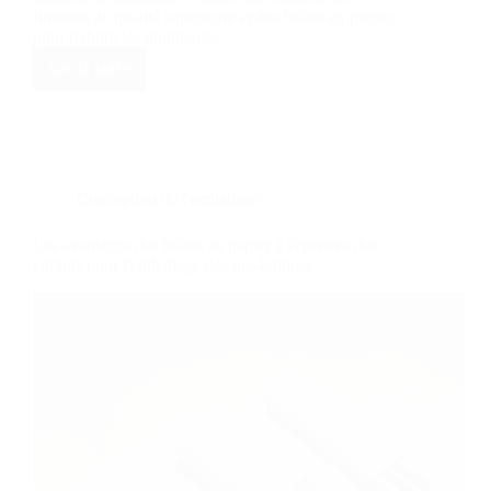
finitions de qualité supérieure et des boîtes en papier
pour réduire les dommages.
Lire la suite
Les
avantages
des
boîtes
rigides
personnalisées
pour
Conception de l'emballage
l'emballage
du
Les avantages des boîtes en papier à l'épreuve des
whisky
enfants pour l'emballage des pré-bobines