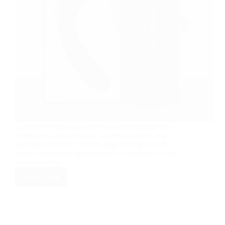
Comment l'emballage de type Womanizer permet
d'offrir des jouets sexuels : un design calme, une
expédition discrète, un déballage intelligent et des
choix écologiques qui favorisent la confiance et les
achats répétés.
Lire la suite
Cadeaux
sensuels
:
L'emballage
innovant