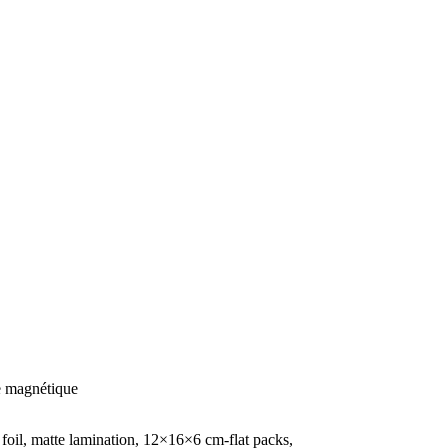
le magnétique
foil, matte lamination, 12×16×6 cm-flat packs,