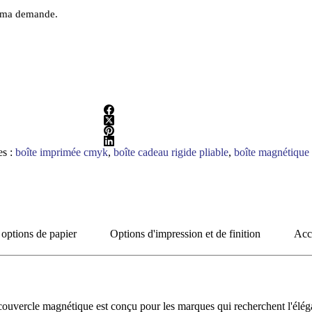
de ma demande.
es :
boîte imprimée cmyk
,
boîte cadeau rigide pliable
,
boîte magnétique 
 options de papier
Options d'impression et de finition
Acce
c couvercle magnétique est conçu pour les marques qui recherchent l'élé