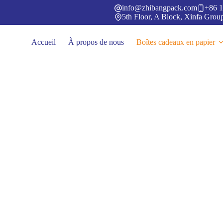
Passer
info@zhibangpack.com
+86 1
au
5th Floor, A Block, Xinfa Grou
contenu
Accueil
À propos de nous
Boîtes cadeaux en papier