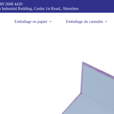
89 2608 4420
p Industrial Building, Gushu 1st Road,, Shenzhen
Emballage en papier
Emballage du cannabis