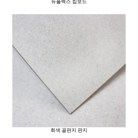
듀플렉스 칩보드
회색 골판지 판지