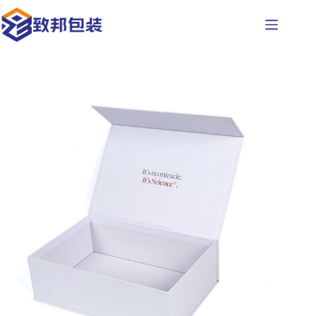
본
문
으
로
건
너
뛰
기