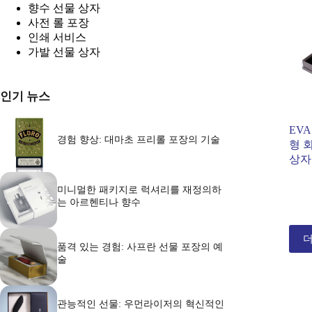
향수 선물 상자
사전 롤 포장
인쇄 서비스
가발 선물 상자
인기 뉴스
EV
경험 향상: 대마초 프리롤 포장의 기술
형 
상자
미니멀한 패키지로 럭셔리를 재정의하
는 아르헨티나 향수
더
품격 있는 경험: 사프란 선물 포장의 예
술
관능적인 선물: 우먼라이저의 혁신적인