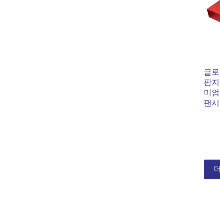
글로
판지
미엄
팬시
더