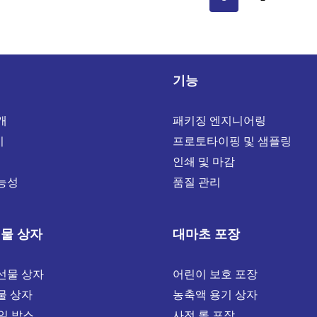
기능
개
패키징 엔지니어링
기
프로토타이핑 및 샘플링
인쇄 및 마감
능성
품질 관리
선물 상자
대마초 포장
선물 상자
어린이 보호 포장
물 상자
농축액 용기 상자
오일 박스
사전 롤 포장