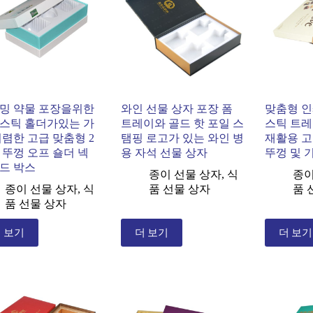
밍 약물 포장을위한
와인 선물 상자 포장 폼
맞춤형 인
스틱 홀더가있는 가
트레이와 골드 핫 포일 스
스틱 트
저렴한 고급 맞춤형 2
탬핑 로고가 있는 와인 병
재활용 고
 뚜껑 오프 숄더 넥
용 자석 선물 상자
뚜껑 및 
드 박스
종이 선물 상자
,
식
종이
종이 선물 상자
,
식
품 선물 상자
품 
품 선물 상자
 보기
더 보기
더 보기