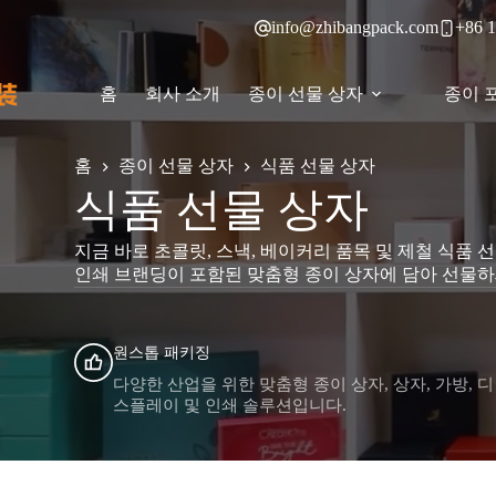
본
info@zhibangpack.com
+86 1
문
으
로
홈
회사 소개
종이 선물 상자
종이 
건
너
뛰
홈
종이 선물 상자
식품 선물 상자
기
식품 선물 상자
지금 바로 초콜릿, 스낵, 베이커리 품목 및 제철 식품 
인쇄 브랜딩이 포함된 맞춤형 종이 상자에 담아 선물하
원스톱 패키징
다양한 산업을 위한 맞춤형 종이 상자, 상자, 가방, 디
스플레이 및 인쇄 솔루션입니다.