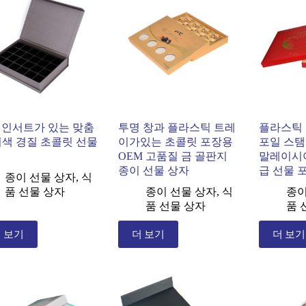
A 인서트가 있는 맞춤
투명 창과 플라스틱 트레
플라스틱 
회색 경질 초콜릿 선물
이가있는 초콜릿 포장용
포일 스탬
OEM 고품질 금 골판지
말레이시아
종이 선물 상자
급 선물 
종이 선물 상자
,
식
품 선물 상자
종이 선물 상자
,
식
종이
품 선물 상자
품 
 보기
더 보기
더 보기