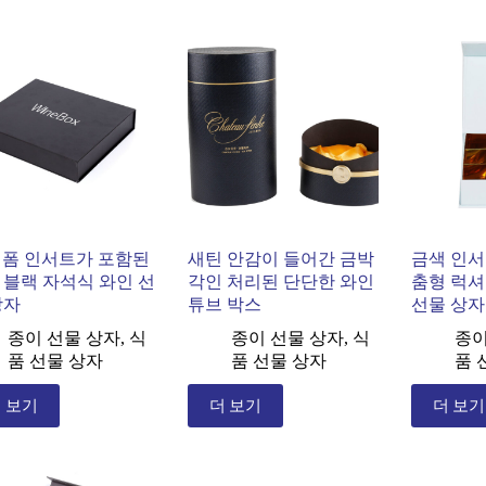
A 폼 인서트가 포함된
새틴 안감이 들어간 금박
금색 인서
 블랙 자석식 와인 선
각인 처리된 단단한 와인
춤형 럭셔
상자
튜브 박스
선물 상자
종이 선물 상자
,
식
종이 선물 상자
,
식
종이
품 선물 상자
품 선물 상자
품 
 보기
더 보기
더 보기