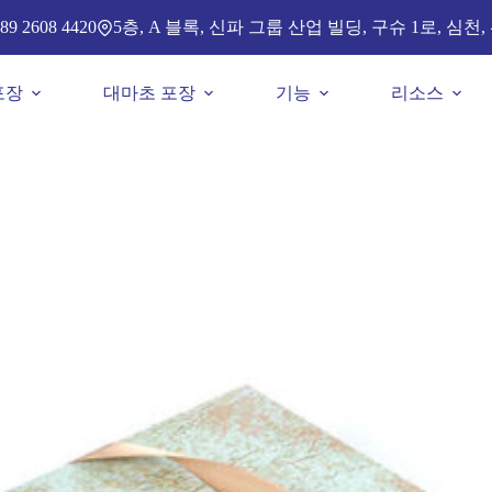
5층, A 블록, 신파 그룹 산업 빌딩, 구슈 1로, 심천,
89 2608 4420
포장
대마초 포장
기능
리소스