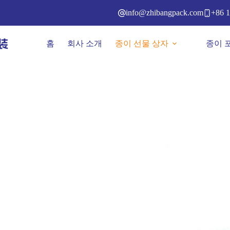
본
info@zhibangpack.com
+86 1
문
으
로
홈
회사 소개
종이 선물 상자
종이 
건
너
뛰
기