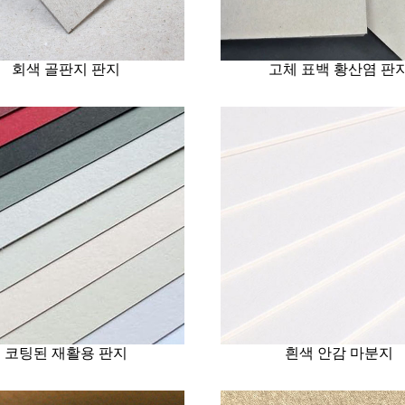
회색 골판지 판지
고체 표백 황산염 판
코팅된 재활용 판지
흰색 안감 마분지