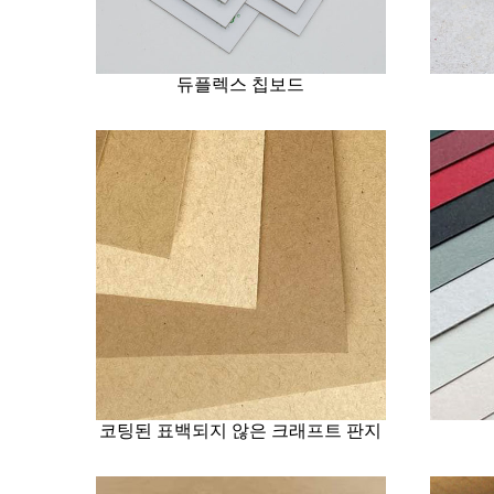
듀플렉스 칩보드
코팅된 표백되지 않은 크래프트 판지