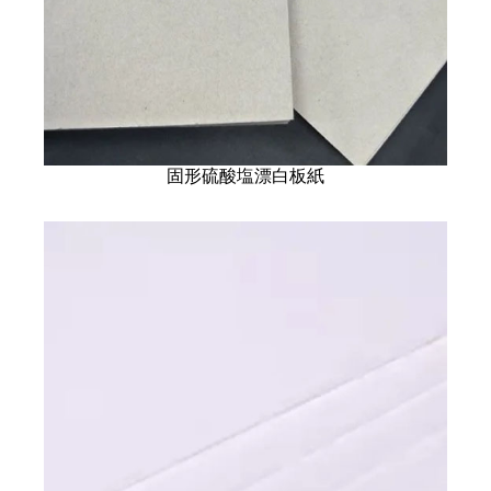
固形硫酸塩漂白板紙