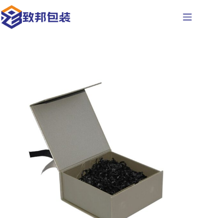
コ
ン
テ
ン
ツ
へ
ス
キ
ッ
プ