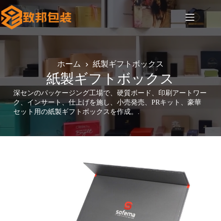
コ
ン
テ
ン
ツ
へ
ホーム
紙製ギフトボックス
ス
紙製ギフトボックス
キ
ッ
深センのパッケージング工場で、硬質ボード、印刷アートワー
プ
ク、インサート、仕上げを施し、小売発売、PRキット、豪華
セット用の紙製ギフトボックスを作成。.