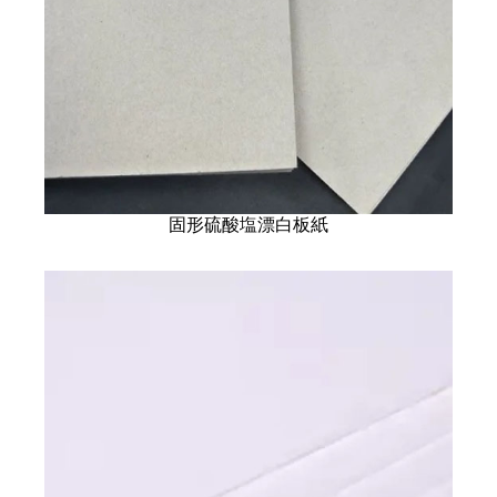
固形硫酸塩漂白板紙