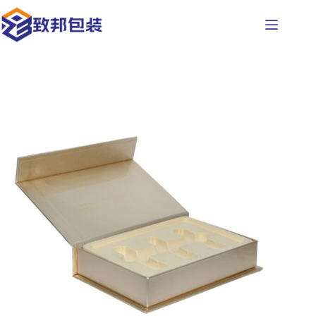
コ
ン
テ
ン
ツ
へ
ス
キ
ッ
プ