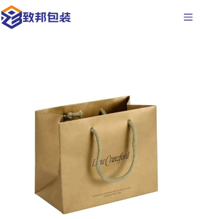
コ
ン
テ
ン
ツ
へ
ス
キ
ッ
プ