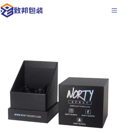
コ
ン
テ
ン
ツ
へ
ス
キ
ッ
プ