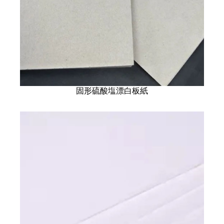
固形硫酸塩漂白板紙