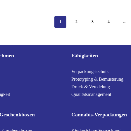
1
2
3
4
...
ehmen
Fähigkeiten
Verpackungstechnik
Prototyping & Bemusterung
Druck & Veredelung
igkeit
Qualitätsmanagement
-Geschenkboxen
Cannabis-Verpackungen
k-Geschenkboxen
Kindersichere Verpackung