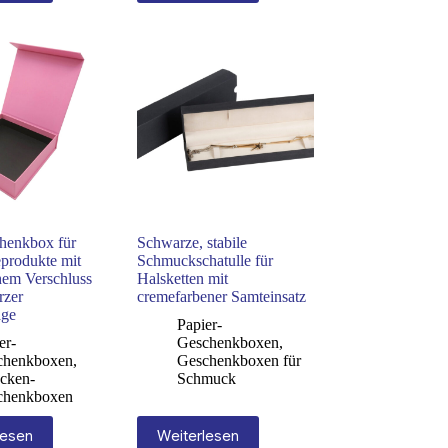
henkbox für
Schwarze, stabile
produkte mit
Schmuckschatulle für
hem Verschluss
Halsketten mit
rzer
cremefarbener Samteinsatz
age
Papier-
er-
Geschenkboxen
,
chenkboxen
,
Geschenkboxen für
cken-
Schmuck
chenkboxen
lesen
Weiterlesen