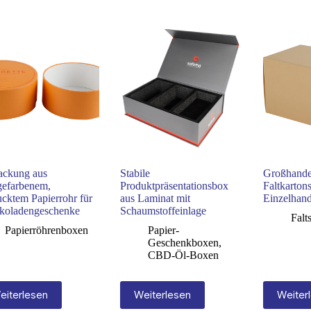
ackung aus
Stabile
Großhande
gefarbenem,
Produktpräsentationsbox
Faltkarton
ucktem Papierrohr für
aus Laminat mit
Einzelhand
koladengeschenke
Schaumstoffeinlage
Falt
Papierröhrenboxen
Papier-
Geschenkboxen
,
CBD-Öl-Boxen
eiterlesen
Weiterlesen
Weiter