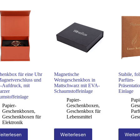
henkbox für eine Uhr
Magnetische
Stabile, fo
Magnetverschluss und
Weingeschenkbox in
Parfüm-
-Aufdruck, mit
Mattschwarz mit EVA-
Präsentati
arzer
Schaumstoffeinlage
Einlage
umstoffeinlage
Papier-
Papi
Papier-
Geschenkboxen
,
Ges
Geschenkboxen
,
Geschenkbox für
Par
Geschenkboxen für
Lebensmittel
Ges
Elektronik
eiterlesen
Weiterlesen
Weiter