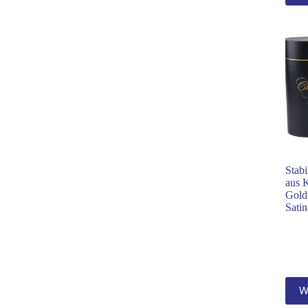
Stab
aus 
Gold
Sati
W