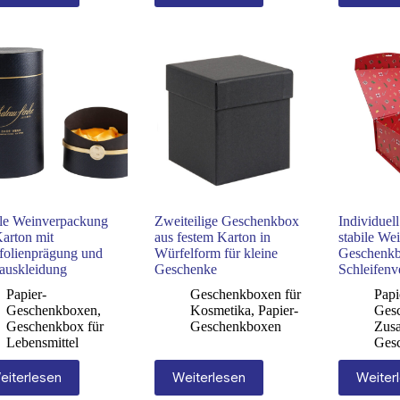
ile Weinverpackung
Zweiteilige Geschenkbox
Individuel
Karton mit
aus festem Karton in
stabile We
folienprägung und
Würfelform für kleine
Geschenkb
nauskleidung
Geschenke
Schleifenv
Papier-
Geschenkboxen für
Papi
Geschenkboxen
,
Kosmetika
,
Papier-
Ges
Geschenkbox für
Geschenkboxen
Zus
Lebensmittel
Ges
eiterlesen
Weiterlesen
Weiter