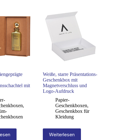
liengeprägte
Weiße, starre Präsentations-
Geschenkbox mit
onsschachtel mit
Magnetverschluss und
Logo-Aufdruck
er-
Papier-
chenkboxen
,
Geschenkboxen
,
füm-
Geschenkbox für
chenkboxen
Kleidung
lesen
Weiterlesen