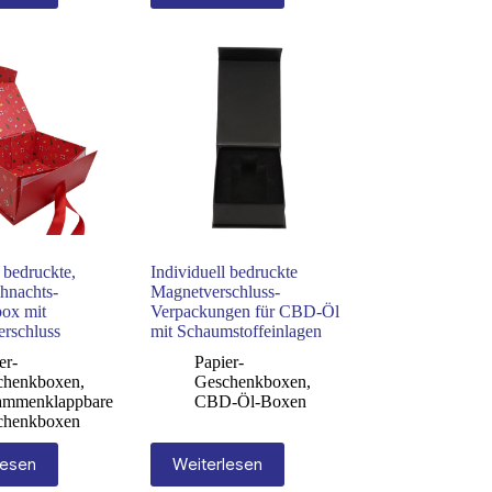
l bedruckte,
Individuell bedruckte
ihnachts-
Magnetverschluss-
ox mit
Verpackungen für CBD-Öl
erschluss
mit Schaumstoffeinlagen
er-
Papier-
chenkboxen
,
Geschenkboxen
,
ammenklappbare
CBD-Öl-Boxen
chenkboxen
lesen
Weiterlesen