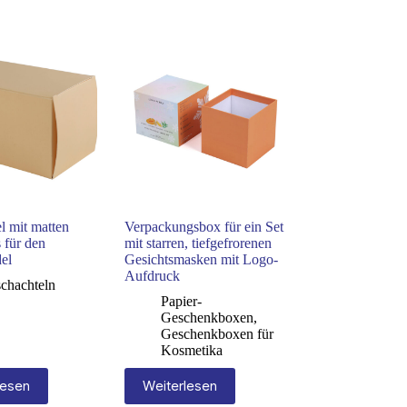
l mit matten
Verpackungsbox für ein Set
s für den
mit starren, tiefgefrorenen
el
Gesichtsmasken mit Logo-
Aufdruck
schachteln
Papier-
Geschenkboxen
,
Geschenkboxen für
Kosmetika
lesen
Weiterlesen