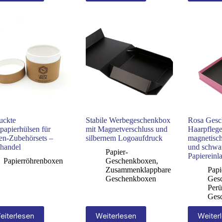
uckte
Stabile Werbegeschenkbox
Rosa Gesc
papierhülsen für
mit Magnetverschluss und
Haarpflege
en-Zubehörsets –
silbernem Logoaufdruck
magnetisc
handel
und schwa
Papier-
Papiereinl
Papierröhrenboxen
Geschenkboxen
,
Zusammenklappbare
Papi
Geschenkboxen
Ges
Perü
Ges
eiterlesen
Weiterlesen
Weiter