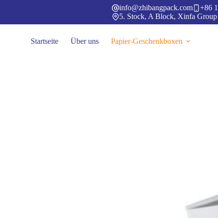
Zum
info@zhibangpack.com
+86 1
Inhalt
5. Stock, A Block, Xinfa Group
springen
Startseite
Über uns
Papier-Geschenkboxen