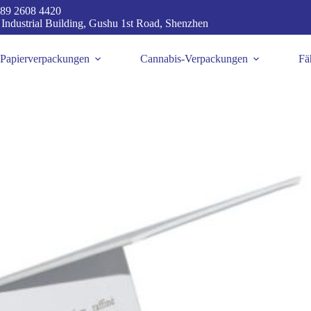
89 2608 4420
 Industrial Building, Gushu 1st Road, Shenzhen
Papierverpackungen
Cannabis-Verpackungen
Fä