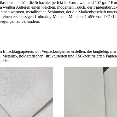
asflaschen und hält die Schachtel perfekt in Form, während 157 g/m² Ku
 dem weißen Äußeren einen weichen, modernen Touch, der Fingerabdrück
r einen warmen, metallischen Schimmer, der die Markenbotschaft unter
r einen erstklassigen Unboxing-Moment. Mit einer Größe von 7×7×12 cm
ewegungen zu verhindern.
en Einschlagpapieren, um Verpackungen zu erstellen, die langlebig, mar
 Metallic-, holografischen, strukturierten und FSC-zertifizierten Papi
werden.