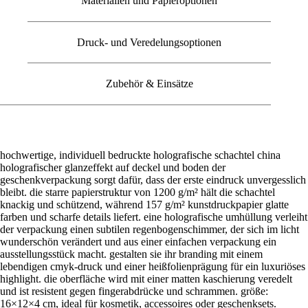
Materialien und Papieroptionen
Druck- und Veredelungsoptionen
Zubehör & Einsätze
hochwertige, individuell bedruckte holografische schachtel china
holografischer glanzeffekt auf deckel und boden der
geschenkverpackung sorgt dafür, dass der erste eindruck unvergesslich
bleibt. die starre papierstruktur von 1200 g/m² hält die schachtel
knackig und schützend, während 157 g/m² kunstdruckpapier glatte
farben und scharfe details liefert. eine holografische umhüllung verleiht
der verpackung einen subtilen regenbogenschimmer, der sich im licht
wunderschön verändert und aus einer einfachen verpackung ein
ausstellungsstück macht. gestalten sie ihr branding mit einem
lebendigen cmyk-druck und einer heißfolienprägung für ein luxuriöses
highlight. die oberfläche wird mit einer matten kaschierung veredelt
und ist resistent gegen fingerabdrücke und schrammen. größe:
16×12×4 cm, ideal für kosmetik, accessoires oder geschenksets.