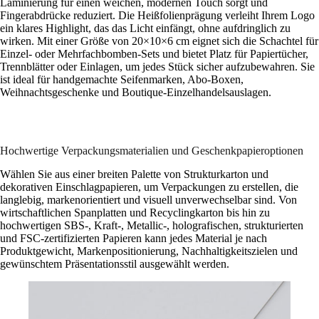
Laminierung für einen weichen, modernen Touch sorgt und
Fingerabdrücke reduziert. Die Heißfolienprägung verleiht Ihrem Logo
ein klares Highlight, das das Licht einfängt, ohne aufdringlich zu
wirken. Mit einer Größe von 20×10×6 cm eignet sich die Schachtel für
Einzel- oder Mehrfachbomben-Sets und bietet Platz für Papiertücher,
Trennblätter oder Einlagen, um jedes Stück sicher aufzubewahren. Sie
ist ideal für handgemachte Seifenmarken, Abo-Boxen,
Weihnachtsgeschenke und Boutique-Einzelhandelsauslagen.
Hochwertige Verpackungsmaterialien und Geschenkpapieroptionen
Wählen Sie aus einer breiten Palette von Strukturkarton und
dekorativen Einschlagpapieren, um Verpackungen zu erstellen, die
langlebig, markenorientiert und visuell unverwechselbar sind. Von
wirtschaftlichen Spanplatten und Recyclingkarton bis hin zu
hochwertigen SBS-, Kraft-, Metallic-, holografischen, strukturierten
und FSC-zertifizierten Papieren kann jedes Material je nach
Produktgewicht, Markenpositionierung, Nachhaltigkeitszielen und
gewünschtem Präsentationsstil ausgewählt werden.